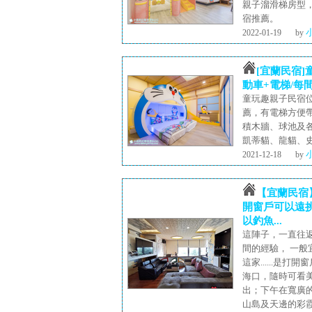
親子溜滑梯房型
宿推薦。
2022-01-19
by
[宜蘭民宿
動車+電梯/每
童玩趣親子民宿
薦，有電梯方便
積木牆、球池及
凱蒂貓、龍貓、
2021-12-18
by
【宜蘭民宿
開窗戶可以遠挑
以釣魚...
這陣子，一直往返
間的經驗， 一般
這家......
海口，隨時可看
出；下午在寬廣
山島及天邊的彩霞..