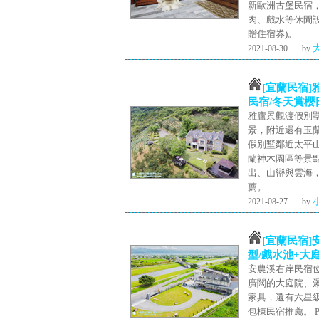
新歐洲古堡民宿
肉、戲水等休閒
贈住宿券)。
2021-08-30
by
[宜蘭民宿
民宿/冬天賞
雅廬景觀渡假別
景，附近還有玉
假別墅鄰近太平
蘭神木園區等景
出、山巒與雲海
薦。
2021-08-27
by
[宜蘭民宿
型/戲水池+大庭院
安農溪右岸民宿
廣闊的大庭院、
家具，還有六星
包棟民宿推薦。 