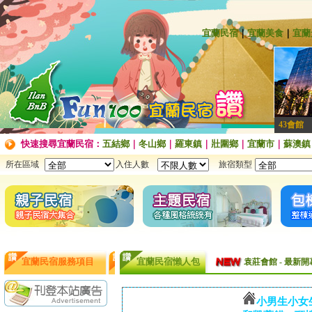
宜蘭民宿
｜
宜蘭美食
｜
宜蘭
43會館
快速搜尋宜蘭民宿：
五結鄉
｜
冬山鄉
｜
羅東鎮
｜
壯圍鄉
｜
宜蘭市
｜
蘇澳鎮
所在區域
入住人數
旅宿類型
袁莊會館 - 最Ne
袁莊會館 - 最新開幕
宜蘭民宿服務項目
宜蘭民宿懶人包
[民宿快訊]連假出
【民宿快訊】Fon
續住再享85折，
【民宿快訊】羅東
小男生小女