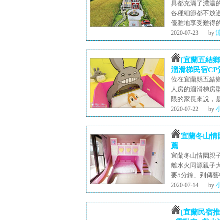
具都充滿了濃濃
各種細節都不放
優雅地享受難得
2020-07-23
by
[宜蘭五結鄉
溜滑梯民宿CP
位在宜蘭縣五結
人房的溜滑梯房型
限的家長來說，是
2020-07-22
by
宜蘭冬山情
薦
宜蘭冬山情園親子
離水火同源親子
要5分鐘、到傳藝
2020-07-14
by
[宜蘭民宿