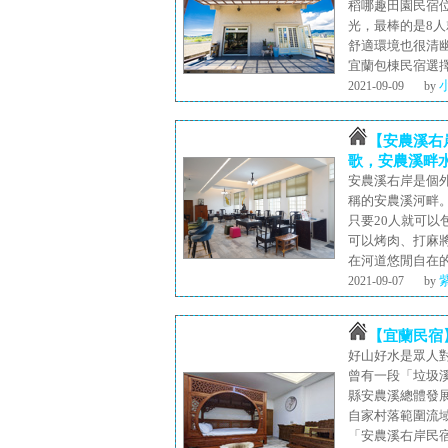
稻哪趣田園民宿
光，最棒的是8
舒適環境也很清
宜蘭包棟民宿選
2021-09-09
by
【安農溪右
歌，安農溪畔
安農溪右岸是個
稱的安農溪河畔
只要20人就可
可以烤肉、打麻
在河道悠閒自在
2021-09-07
by
【宜蘭民宿
好山好水是眾人
曾有一段「垃圾
縣安農溪總體發
自家村落範圍流
「安農溪右岸民