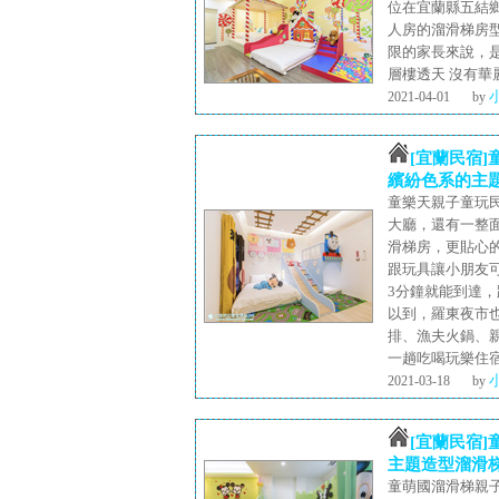
位在宜蘭縣五結
人房的溜滑梯房型
限的家長來說，是
層樓透天 沒有華
2021-04-01
by
[宜蘭民宿
繽紛色系的主
童樂天親子童玩
大廳，還有一整
滑梯房，更貼心
跟玩具讓小朋友
3分鐘就能到達
以到，羅東夜市也
排、漁夫火鍋、親
一趟吃喝玩樂住
2021-03-18
by
[宜蘭民宿
主題造型溜滑
童萌國溜滑梯親