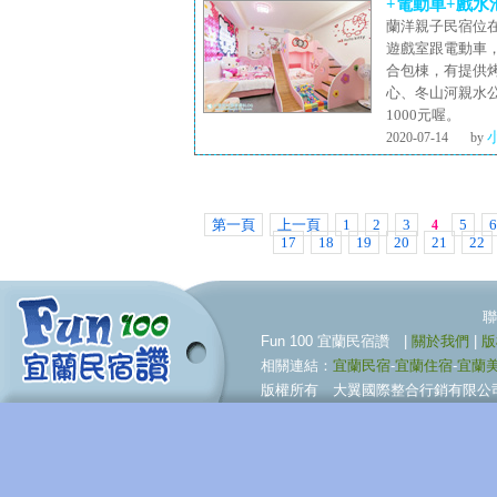
+電動車+戲水
蘭洋親子民宿位
遊戲室跟電動車
合包棟，有提供
心、冬山河親水
1000元喔。
2020-07-14
by
第一頁
上一頁
1
2
3
5
6
4
17
18
19
20
21
22
聯合行銷服務伙伴 09
Fun 100 宜蘭民宿讚 |
關於我們
|
版
相關連結：
宜蘭民宿
-
宜蘭住宿
-
宜蘭
版權所有 大翼國際整合行銷有限公司 © BigWing I