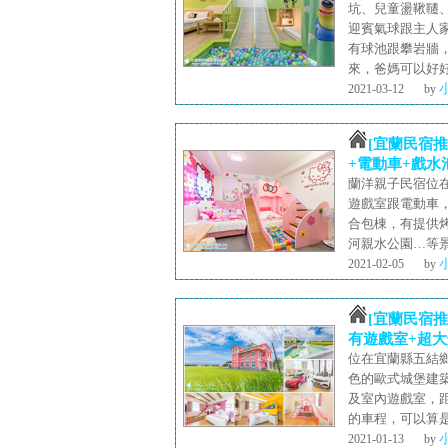
坑、兒童盪鞦韆
迎賓氣球跟主人
有球池跟攀岩牆
來，爸媽可以好
2021-03-12
by
[宜蘭民宿
+電動車+戲水
蘭洋親子民宿位
遊戲室跟電動車
合包棟，有提供
河親水公園…等
2021-02-05
by
[宜蘭民宿推
有遊戲室+超大
位在宜蘭縣五結
色的歐式城堡建
及室內遊戲室，
的車程，可以算是
2021-01-13
by