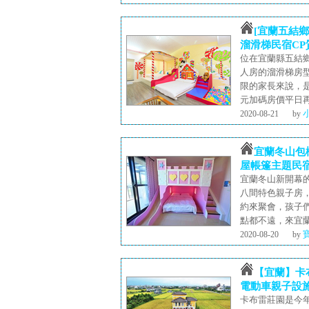
[宜蘭五結鄉
溜滑梯民宿CP
位在宜蘭縣五結
人房的溜滑梯房型
限的家長來說，是
元加碼房價平日再
2020-08-21
by
宜蘭冬山包
屋帳篷主題民
宜蘭冬山新開幕
八間特色親子房
約來聚會，孩子
點都不遠，來宜蘭
2020-08-20
by
【宜蘭】卡
電動車親子設施
卡布雷莊園是今