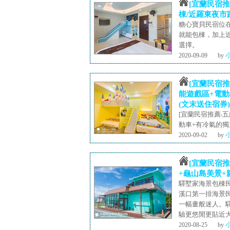
[宜蘭民宿推
棟/近羅東夜市
糖心寶貝民宿位
就能包棟，加上
選擇。
2020-09-09
by
[宜蘭民宿
能遊戲區+電動
(文末送住宿券)
[宜蘭民宿推薦‧
動車+有冷氣的獨
2020-09-02
by
[宜蘭民宿
+龜山島美景+
驛墅家海景包棟
溪口第一排海景
一幅畫般迷人。
驗更悠閒更貼近
2020-08-25
by