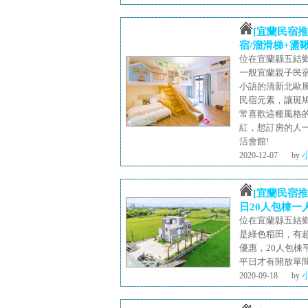
[宜蘭民宿
宿/溜滑梯+盪
位在宜蘭縣五結
一般宜蘭親子民
小語的清新北歐
民宿元素，讓斑
常喜歡這種風格
紅，想訂房的人
活會館!
2020-12-07
by
[宜蘭民宿推
日20人包棟一人
位在宜蘭縣五結
是綠色稻田，有
優惠，20人包棟
平日才有開放單
2020-09-18
by