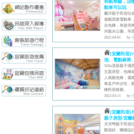
袁莊會館 - 最Ne
和凱蒂貓，頂
動車可以玩
袁莊會館 - 最新開幕
蘭洋親子民宿位
[民宿快訊]連假出
遊戲室跟電動車
【民宿快訊】Fon
合包棟，有提供
續住再享85折，
【民宿快訊】羅東
河親水公園…等
2022-04-01
by
[宜蘭民宿]
池、電動麻將
Villa清泉親
主題房型，包棟就
人就能包棟，還能
車及戶外沙坑，
棟民宿推薦。
2022-03-11
by
[宜蘭民宿
親子房型/宜蘭
月河彎親子民宿
觀很好，獨棟設