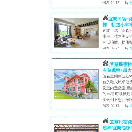
2021-10-12
by
宜蘭民宿>
梯、軌道小車
宜蘭【沐心田森
車車、積木等 2
可以唱歌、提供投
2021-09-27
by
[宜蘭民宿推
有遊戲室+超大
位在宜蘭縣五結
色的歐式城堡建
及室內遊戲室 距
的車程 可以算是
友玩到不想回家啊
2021-09-13
by
[宜蘭民宿
超棒/宜蘭包棟