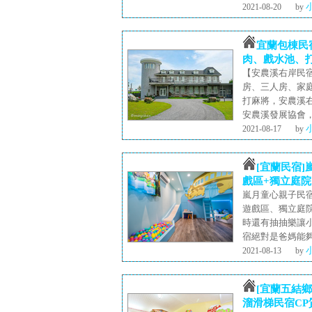
2021-08-20
by
宜蘭包棟民宿
肉、戲水池、
【安農溪右岸民
房、三人房、家
打麻將，安農溪
安農溪發展協會
2021-08-17
by
[宜蘭民宿
戲區+獨立庭院
嵐月童心親子民
遊戲區、獨立庭
時還有抽抽樂讓
宿絕對是爸媽能
2021-08-13
by
[宜蘭五結鄉
溜滑梯民宿CP