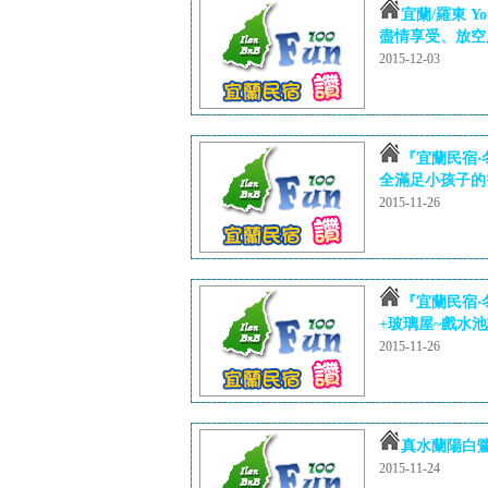
宜蘭/羅東 Y
盡情享受、放空
2015-12-03
『宜蘭民宿‧
全滿足小孩子的需
2015-11-26
『宜蘭民宿‧
+玻璃屋~戲水池讓
2015-11-26
真水蘭陽白
2015-11-24