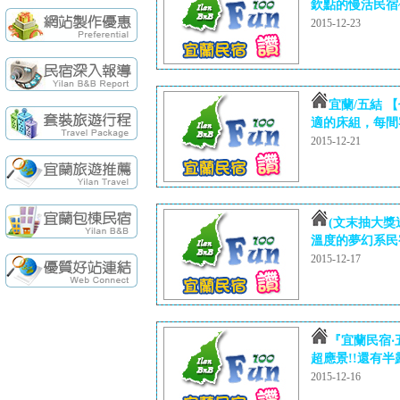
袁莊會館 - 最Ne
欽點的慢活民宿~
2015-12-23
袁莊會館 - 最新開幕
[民宿快訊]連假出
【民宿快訊】Fon
續住再享85折，
【民宿快訊】羅東
宜蘭/五結 
適的床組，每間客
2015-12-21
(文末抽大獎
溫度的夢幻系民宿
2015-12-17
『宜蘭民宿‧
超應景!!還有半
2015-12-16