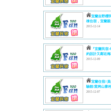
宜蘭吉野櫻
棟住宿，宜蘭親
2015-12-14
『宜蘭民宿‧
約設計又鄰近梅花
2015-12-09
宜蘭住宿//
驗館/窯烤山寨
2015-12-07