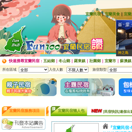
宜蘭民宿
｜
宜蘭美食
｜
宜蘭
神之島
快速搜尋宜蘭民宿：
五結鄉
｜
冬山鄉
｜
羅東鎮
｜
壯圍鄉
｜
宜蘭市
｜
蘇澳鎮
所在區域
入住人數
旅宿類型
袁莊會館 - 最Ne
袁莊會館 - 最新開幕
宜蘭民宿服務項目
宜蘭民宿懶人包
[民宿快訊]連假出
【民宿快訊】Fon
續住再享85折，
【民宿快訊】羅東
『宜蘭民宿‧