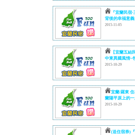
『宜蘭民宿‧
背後的幸福意義!!
2015-11-05
【宜蘭五結
中東異國風情~包棟
2015-10-29
宜蘭/羅東 住
蘭陽平原上的一
2015-10-29
(送住宿券)