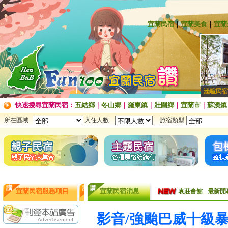
宜蘭民宿
｜
宜蘭美食
｜
宜蘭
涵暄民宿
快速搜尋宜蘭民宿：
五結鄉
｜
冬山鄉
｜
羅東鎮
｜
壯圍鄉
｜
宜蘭市
｜
蘇澳鎮
所在區域
入住人數
旅宿類型
袁莊會館 - 最Ne
宜蘭民宿服務項目
宜蘭民宿消息
袁莊會館 - 最新開幕
[民宿快訊]連假出
影音/強颱巴威十級暴
【民宿快訊】Fon