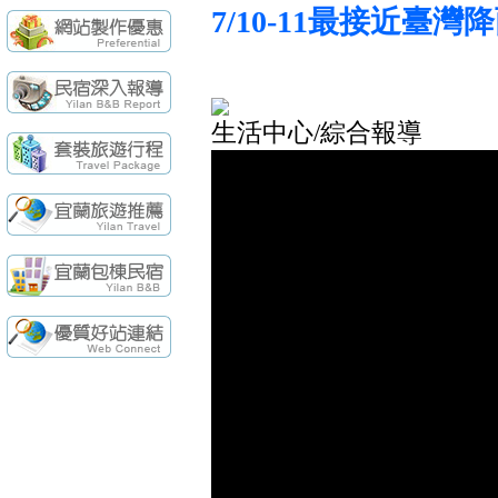
續住再享85折，
【民宿快訊】羅東
7/10-11最接近臺
袁莊會館 - 最Ne
袁莊會館 - 最新開幕
[民宿快訊]連假出
【民宿快訊】Fon
生活中心/綜合報導
續住再享85折，
【民宿快訊】羅東