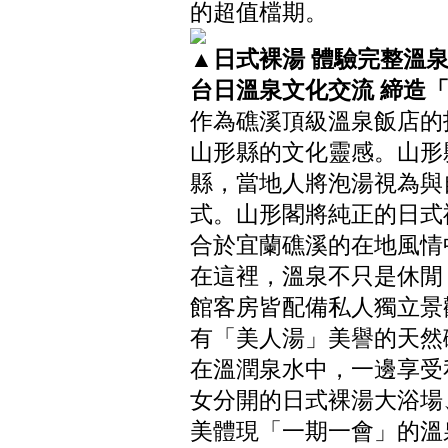
的超值檔期。
▲日式裸湯 體驗完整溫泉假
台日溫泉文化交流
締造
作為礁溪頂級溫泉飯店的
山形縣的文化靈感。山形
縣，當地人將泡湯視為與
式。山形閣將純正的日式
合於宜蘭礁溪的在地風情
在這裡，溫泉不只是休閒
館客房皆配備私人獨立景
有「美人湯」美譽的天然
在溫潤泉水中，一邊享受
女分開的日式裸湯大浴場
美體現「一期一會」的溫