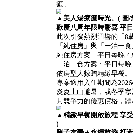
癒。
▲美人湯療癒時光。( 圖/
歡慶八周年限時驚喜
平
此次引發熱烈迴響的「8
「純住房」與「一泊一食
純住房方案：平日每晚 4,9
一泊一食方案：平日每晚 5,
依房型人數贈精緻早餐。
專案適用入住期間為2026
炎夏上山避暑，或冬季寒
具競爭力的優惠價格，體
▲精緻早餐開啟旅程 享受
)
親子友善＋永續旅遊
打