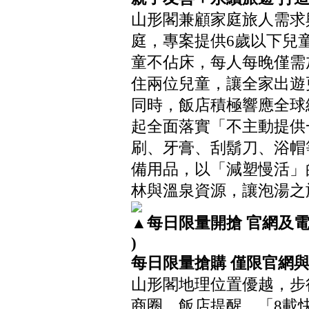
山形閣兼顧家庭旅人需求
庭，專案提供6歲以下兒童
童不佔床，每人每晚僅需
住兩位兒童，讓全家出遊
同時，飯店積極響應全球綠
起全面落實「不主動提供
刷、牙膏、刮鬍刀、浴帽
備用品，以「減塑慢活」
林與溫泉資源，讓泡湯之
▲每日限量開搶 官網及電
)
每日限量搶購
僅限官網
山形閣地理位置優越，步
商圈。飯店提醒，「8載