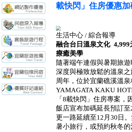
續住再享85折，
【民宿快訊】羅東
載快閃」住房優惠加
袁莊會館 - 最Ne
袁莊會館 - 最新開幕
[民宿快訊]連假出
【民宿快訊】Fon
生活中心 / 綜合報導
續住再享85折，
【民宿快訊】羅東
融合台日溫泉文化
4,999
療癒美學
隨著端午連假與暑期旅遊
深度與極致放鬆的溫泉之
周年，位於宜蘭礁溪溫泉
YAMAGATA KAKU H
「8載快閃」住房專案，
飯店宣布加碼延長預訂至2
更一路延續至12月30日
暑小旅行，或預約秋冬的