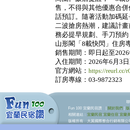
售，不得與其他優惠合併
話預訂。隨著活動加碼延
二波搶房熱潮，建議計畫
務必提早規劃、手刀預約
山形閣「8載快閃」住房
銷售期間：即日起至2026
入住期間：2026年6月3日至
官方網站：
https://reurl.cc
訂房專線：03-9872323
聯合行銷服務伙伴 09
Fun 100 宜蘭民宿讚 |
關於我們
|
版
相關連結：
宜蘭民宿
-
宜蘭住宿
-
宜蘭
版權所有 大翼國際整合行銷有限公司 © BigWing I