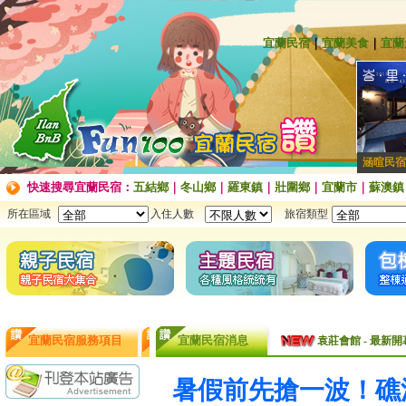
宜蘭民宿
｜
宜蘭美食
｜
宜蘭
涵暄民宿
快速搜尋宜蘭民宿：
五結鄉
｜
冬山鄉
｜
羅東鎮
｜
壯圍鄉
｜
宜蘭市
｜
蘇澳鎮
所在區域
入住人數
旅宿類型
袁莊會館 - 最Ne
宜蘭民宿服務項目
宜蘭民宿消息
袁莊會館 - 最新開幕
[民宿快訊]連假出
暑假前先搶一波！礁
【民宿快訊】Fon