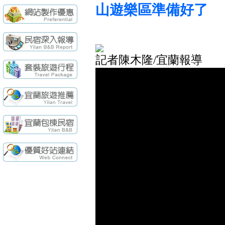
續住再享85折，
【民宿快訊】羅東
山遊樂區準備好了
袁莊會館 - 最Ne
袁莊會館 - 最新開幕
[民宿快訊]連假出
【民宿快訊】Fon
記者陳木隆/宜蘭報導
續住再享85折，
【民宿快訊】羅東