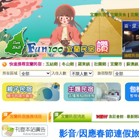
宜蘭民宿
｜
宜蘭美食
｜
宜蘭
涵暄民宿
快速搜尋宜蘭民宿：
五結鄉
｜
冬山鄉
｜
羅東鎮
｜
壯圍鄉
｜
宜蘭市
｜
蘇澳鎮
所在區域
入住人數
旅宿類型
袁莊會館 - 最Ne
宜蘭民宿服務項目
宜蘭民宿消息
袁莊會館 - 最新開幕
[民宿快訊]連假出
影音/因應春節連假旅
【民宿快訊】Fon