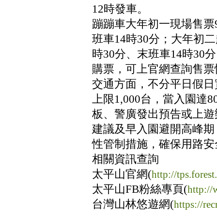
12時發車。
蹦蹦車大年初一現場售票9
班車14時30分；大年初
時30分、末班車14時3
購票，可上官網查詢售票
交通方面，不分平日假日
上限1,000台，當入園達
板、警廣發出預告或上遊
建議及早入園避開高峰期
性管制措施，確保用路安
相關資訊查詢
太平山官網(
http://tps.fores
太平山FB粉絲專頁(
http:/
台灣山林悠遊網(
https://rec