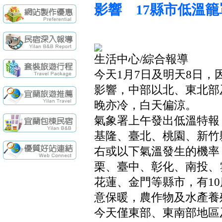
續住再享85折，
【民宿快訊】羅東
影響 17縣市低溫籠
袁莊會館 - 最Ne
袁莊會館 - 最新開幕
[民宿快訊]連假出
【民宿快訊】Fon
生活中心/綜合報導
續住再享85折，
【民宿快訊】羅東
今天1月7日及明天8日
影響，中部以北、東北部
晚亦冷，白天偏涼。
氣象署上午發出低溫特報
基隆、臺北、桃園、新竹
右或以下氣溫發生的機率
栗、臺中、彰化、南投、
花蓮、金門等縣市，有1
意保暖，農作物及水產養
今天僅東部、東南部地區