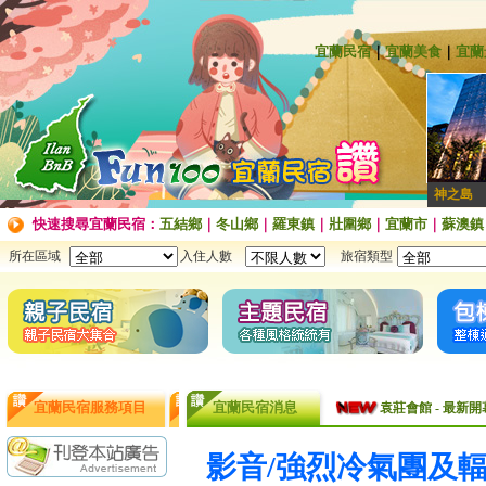
宜蘭民宿
｜
宜蘭美食
｜
宜蘭
神之島
快速搜尋宜蘭民宿：
五結鄉
｜
冬山鄉
｜
羅東鎮
｜
壯圍鄉
｜
宜蘭市
｜
蘇澳鎮
所在區域
入住人數
旅宿類型
袁莊會館 - 最Ne
宜蘭民宿服務項目
宜蘭民宿消息
袁莊會館 - 最新開幕
[民宿快訊]連假出
影音/強烈冷氣團及
【民宿快訊】Fon