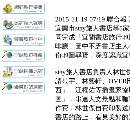
續住再享85折，
【民宿快訊】羅東
袁莊會館 - 最Ne
袁莊會館 - 最新開幕
2015-11-19 07:19
聯合報
[民宿快訊]連假出
宜蘭市stay旅人書店等
【民宿快訊】Fon
同完成「宜蘭書店旅行地
續住再享85折，
【民宿快訊】羅東
啡廳，圖中不乏書店主人
份地圖尋寶，深度認識宜
stay旅人書店負責人林
請范宇、林藝軒、OVE
西」、江權佑等插畫家協
圖」，串連人文景點和咖
作費，林世傑自費印製送
書店的路上，看見美好的