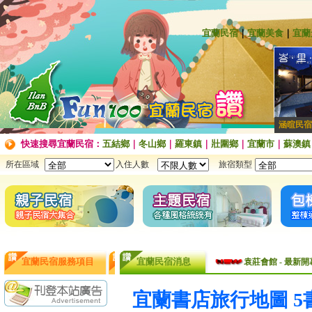
宜蘭民宿
｜
宜蘭美食
｜
宜蘭
涵暄民宿
快速搜尋宜蘭民宿：
五結鄉
｜
冬山鄉
｜
羅東鎮
｜
壯圍鄉
｜
宜蘭市
｜
蘇澳鎮
所在區域
入住人數
旅宿類型
袁莊會館 - 最Ne
宜蘭民宿服務項目
宜蘭民宿消息
袁莊會館 - 最新開幕
[民宿快訊]連假出
宜蘭書店旅行地圖 5
【民宿快訊】Fon