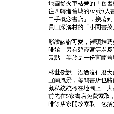
地圖從火車站旁的「舊書
往西轉進舊城的stay旅
二手概念書店」，接著到
員山深溝村的「小間書菜
彩繪詼諧可愛，裡頭推薦
啡館，另有碧霞宮等老廟
景點，等於是一份宜蘭舊
林世傑說，沿途沒什麼大
宜蘭風景，每間書店也將
藏私統統標在地圖上，大
前先在5家書店免費索取
啡等店家開放索取，包括