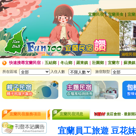
宜蘭民宿
｜
宜蘭美食
｜
宜蘭
涵暄民宿
快速搜尋宜蘭民宿：
五結鄉
｜
冬山鄉
｜
羅東鎮
｜
壯圍鄉
｜
宜蘭市
｜
蘇澳鎮
所在區域
入住人數
旅宿類型
袁莊會館 - 最Ne
宜蘭民宿服務項目
宜蘭民宿消息
袁莊會館 - 最新開幕
[民宿快訊]連假出
宜蘭員工旅遊 豆花
【民宿快訊】Fon