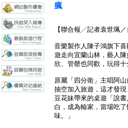
續住再享85折，
【民宿快訊】羅東
瘋
袁莊會館 - 最Ne
袁莊會館 - 最新開幕
[民宿快訊]連假出
【聯合報╱記者袁世珮／
【民宿快訊】Fon
續住再享85折，
【民宿快訊】羅東
音樂製作人陳子鴻旗下喜
遊走向宜蘭山林，藝人陳
欣、管罄也同歡，玩得十
原屬「四分衛」主唱阿山
抽空加入旅遊，這才發現
豆花妹帶來的桌遊「說書
白，成為輸家，當場吃了
味。」